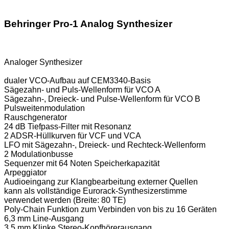
Behringer Pro-1 Analog Synthesizer
Analoger Synthesizer
dualer VCO-Aufbau auf CEM3340-Basis
Sägezahn- und Puls-Wellenform für VCO A
Sägezahn-, Dreieck- und Pulse-Wellenform für VCO B
Pulsweitenmodulation
Rauschgenerator
24 dB Tiefpass-Filter mit Resonanz
2 ADSR-Hüllkurven für VCF und VCA
LFO mit Sägezahn-, Dreieck- und Rechteck-Wellenform
2 Modulationbusse
Sequenzer mit 64 Noten Speicherkapazität
Arpeggiator
Audioeingang zur Klangbearbeitung externer Quellen
kann als vollständige Eurorack-Synthesizerstimme
verwendet werden (Breite: 80 TE)
Poly-Chain Funktion zum Verbinden von bis zu 16 Geräten
6,3 mm Line-Ausgang
3,5 mm Klinke Stereo-Kopfhörerausgang