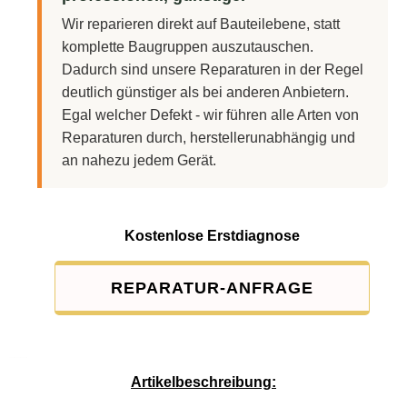
Wir reparieren direkt auf Bauteilebene, statt
komplette Baugruppen auszutauschen.
Dadurch sind unsere Reparaturen in der Regel
deutlich günstiger als bei anderen Anbietern.
Egal welcher Defekt - wir führen alle Arten von
Reparaturen durch, herstellerunabhängig und
an nahezu jedem Gerät.
Kostenlose Erstdiagnose
REPARATUR-ANFRAGE
Service-Pauschale: 15,00 EUR
Artikelbeschreibung: