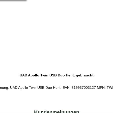
Service-Pauschale: 15,00 EUR
UAD Apollo Twin USB Duo Herit. gebraucht
hnung: UAD Apollo Twin USB Duo Herit. EAN: 819937003127 MPN: TW
Kundenmeinungen