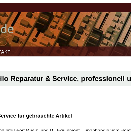
TAKT
io Reparatur & Service, professionell u
ervice für gebrauchte Artikel
l und preiswert Musik- und DJ-Equipment – unabhängig vom Herst