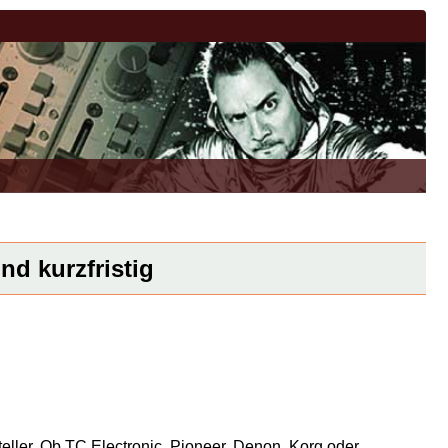
nd kurzfristig
eller. Ob TC Electronic, Pioneer, Denon, Korg oder