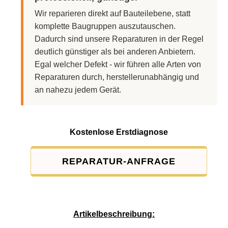
Wir reparieren direkt auf Bauteilebene, statt
komplette Baugruppen auszutauschen.
Dadurch sind unsere Reparaturen in der Regel
deutlich günstiger als bei anderen Anbietern.
Egal welcher Defekt - wir führen alle Arten von
Reparaturen durch, herstellerunabhängig und
an nahezu jedem Gerät.
Kostenlose Erstdiagnose
REPARATUR-ANFRAGE
Service-Pauschale: 15,00 EUR
Artikelbeschreibung: