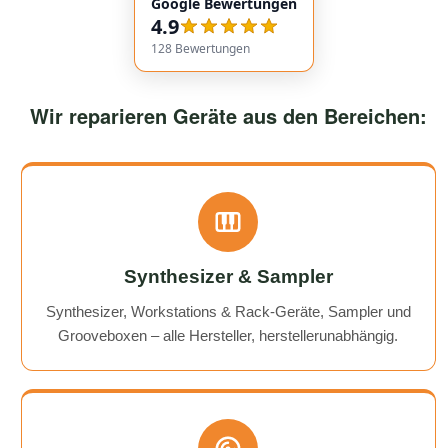
Google Bewertungen
service overall was extremely friendly and reliable.
4.9
Highly recommended!
128
Bewertungen
Wir reparieren Geräte aus den Bereichen:
Synthesizer & Sampler
Synthesizer, Workstations & Rack-Geräte, Sampler und
Grooveboxen – alle Hersteller, herstellerunabhängig.