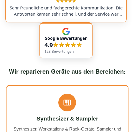
sent in my Victory V4 Amp (Duchess). While waiting for
a replacement part, I was always kept fully informed. I
Sehr freundliche und fachgerechte Kommunikation. Die
would use them again anytime!
Antworten kamen sehr schnell, und der Service war
insgesamt äußerst freundlich und zuverlässig. Absolut
empfehlenswert! Very friendly and professional
communication. Responses came very quickly, and the
Google Bewertungen
service overall was extremely friendly and reliable.
4.9
Highly recommended!
128
Bewertungen
Wir reparieren Geräte aus den Bereichen:
Synthesizer & Sampler
Synthesizer, Workstations & Rack-Geräte, Sampler und