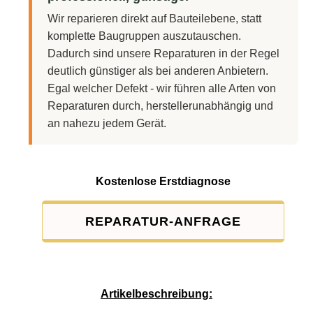
Wir reparieren direkt auf Bauteilebene, statt
komplette Baugruppen auszutauschen.
Dadurch sind unsere Reparaturen in der Regel
deutlich günstiger als bei anderen Anbietern.
Egal welcher Defekt - wir führen alle Arten von
Reparaturen durch, herstellerunabhängig und
an nahezu jedem Gerät.
Kostenlose Erstdiagnose
REPARATUR-ANFRAGE
Service-Pauschale: 15,00 EUR
Artikelbeschreibung: