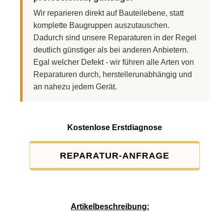
Wir reparieren direkt auf Bauteilebene, statt
komplette Baugruppen auszutauschen.
Dadurch sind unsere Reparaturen in der Regel
deutlich günstiger als bei anderen Anbietern.
Egal welcher Defekt - wir führen alle Arten von
Reparaturen durch, herstellerunabhängig und
an nahezu jedem Gerät.
Kostenlose Erstdiagnose
REPARATUR-ANFRAGE
Service-Pauschale: 15,00 EUR
Artikelbeschreibung: