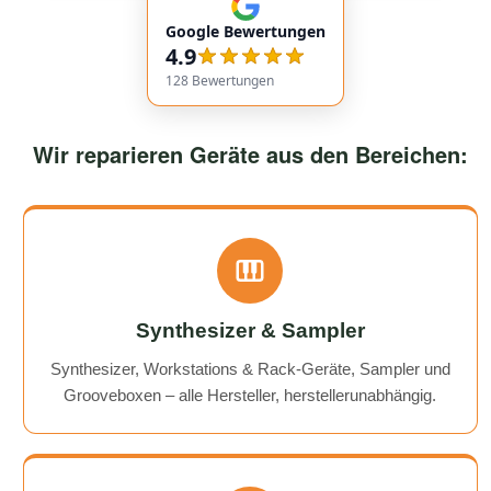
communication. Responses came very quickly, and the
Google Bewertungen
service overall was extremely friendly and reliable.
4.9
Highly recommended!
128
Bewertungen
Wir reparieren Geräte aus den Bereichen:
Synthesizer & Sampler
Synthesizer, Workstations & Rack-Geräte, Sampler und
Grooveboxen – alle Hersteller, herstellerunabhängig.