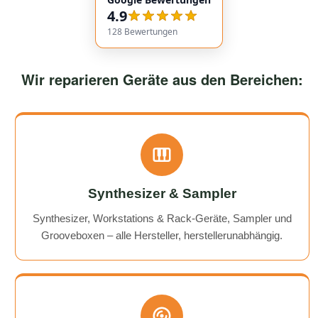
service overall was extremely friendly and reliable.
4.9
Highly recommended!
128
Bewertungen
Wir reparieren Geräte aus den Bereichen:
Synthesizer & Sampler
Synthesizer, Workstations & Rack-Geräte, Sampler und
Grooveboxen – alle Hersteller, herstellerunabhängig.