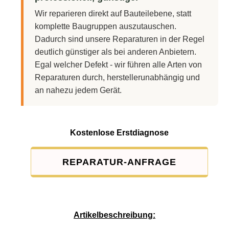
Wir reparieren direkt auf Bauteilebene, statt
komplette Baugruppen auszutauschen.
Dadurch sind unsere Reparaturen in der Regel
deutlich günstiger als bei anderen Anbietern.
Egal welcher Defekt - wir führen alle Arten von
Reparaturen durch, herstellerunabhängig und
an nahezu jedem Gerät.
Kostenlose Erstdiagnose
REPARATUR-ANFRAGE
Service-Pauschale: 15,00 EUR
Artikelbeschreibung: