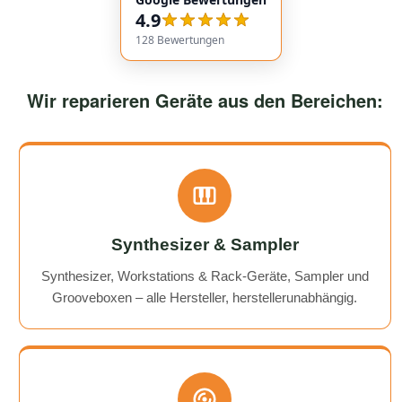
service overall was extremely friendly and reliable.
4.9
Highly recommended!
128
Bewertungen
Wir reparieren Geräte aus den Bereichen:
Synthesizer & Sampler
Synthesizer, Workstations & Rack-Geräte, Sampler und
Grooveboxen – alle Hersteller, herstellerunabhängig.