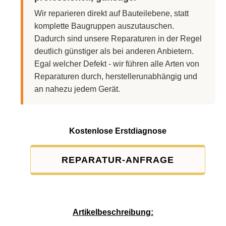
Wir reparieren direkt auf Bauteilebene, statt
komplette Baugruppen auszutauschen.
Dadurch sind unsere Reparaturen in der Regel
deutlich günstiger als bei anderen Anbietern.
Egal welcher Defekt - wir führen alle Arten von
Reparaturen durch, herstellerunabhängig und
an nahezu jedem Gerät.
Kostenlose Erstdiagnose
REPARATUR-ANFRAGE
Service-Pauschale: 15,00 EUR
Artikelbeschreibung: