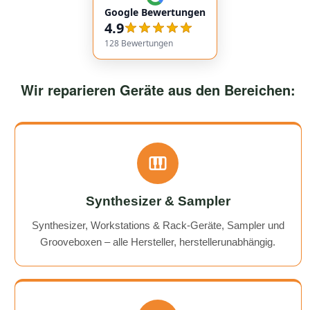
Google Bewertungen
service overall was extremely friendly and reliable.
4.9
Highly recommended!
128
Bewertungen
Wir reparieren Geräte aus den Bereichen:
Synthesizer & Sampler
Synthesizer, Workstations & Rack-Geräte, Sampler und
Grooveboxen – alle Hersteller, herstellerunabhängig.