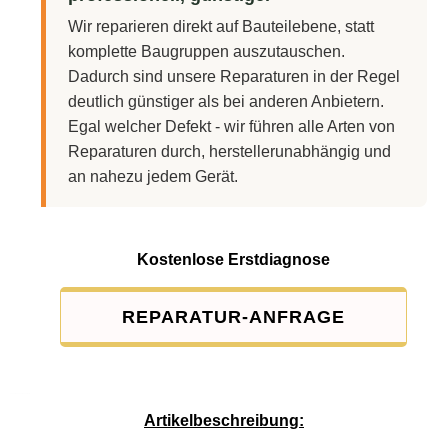
Wir reparieren direkt auf Bauteilebene, statt
komplette Baugruppen auszutauschen.
Dadurch sind unsere Reparaturen in der Regel
deutlich günstiger als bei anderen Anbietern.
Egal welcher Defekt - wir führen alle Arten von
Reparaturen durch, herstellerunabhängig und
an nahezu jedem Gerät.
Kostenlose Erstdiagnose
REPARATUR-ANFRAGE
Service-Pauschale: 15,00 EUR
Artikelbeschreibung: