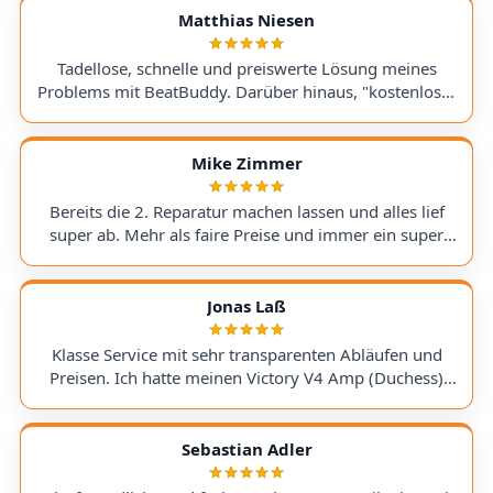
Matthias Niesen
Tadellose, schnelle und preiswerte Lösung meines
Problems mit BeatBuddy. Darüber hinaus, "kostenloser
Tipp", wie ich einen alten Recorder wieder zum Laufen
bringe. Kommunikation lief hervorragend und die
Rücksendung meines Gerätes ging schnell und
Mike Zimmer
einwandfrei. Ich kann AudioTechniker.de
uneingeschränkt empfehlen. Schön, dass es so etwas
Bereits die 2. Reparatur machen lassen und alles lief
noch gibt! A flawless, fast, and affordable solution to
super ab. Mehr als faire Preise und immer ein super
my BeatBuddy problem. On top of that, they gave me a
Ergebnis. Hoffentlich nicht , aber wenn, dann gerne
"free tip" on how to get an old recorder working again.
wieder :) I've had my second repair done here, and
Communication was excellent, and the return of my
everything went perfectly. The prices are more than fair,
Jonas Laß
device was quick and hassle-free. I can wholeheartedly
and the results are always excellent. Hopefully, I won't
recommend AudioTechniker.de. It's great that
need it again, but if I do, I'll definitely use them again :)
Klasse Service mit sehr transparenten Abläufen und
companies like this still exist!
Preisen. Ich hatte meinen Victory V4 Amp (Duchess)
hingeschickt. Beim Warten auf ein Ersatzteil wurde ich
stets genauestens informiert. Jederzeit wieder! Excellent
service with very transparent processes and pricing. I
Sebastian Adler
sent in my Victory V4 Amp (Duchess). While waiting for