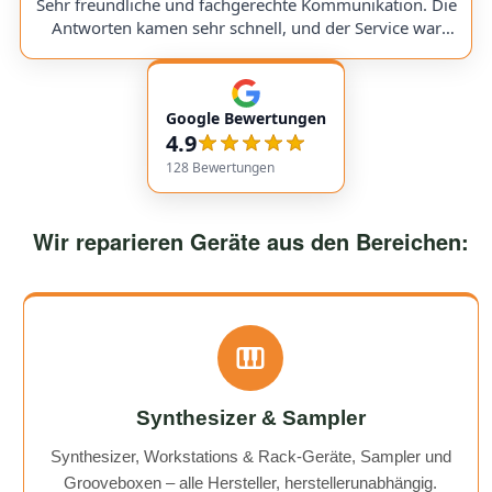
a replacement part, I was always kept fully informed. I
Sehr freundliche und fachgerechte Kommunikation. Die
would use them again anytime!
Antworten kamen sehr schnell, und der Service war
insgesamt äußerst freundlich und zuverlässig. Absolut
empfehlenswert! Very friendly and professional
communication. Responses came very quickly, and the
Google Bewertungen
service overall was extremely friendly and reliable.
4.9
Highly recommended!
128
Bewertungen
Wir reparieren Geräte aus den Bereichen:
Synthesizer & Sampler
Synthesizer, Workstations & Rack-Geräte, Sampler und
Grooveboxen – alle Hersteller, herstellerunabhängig.