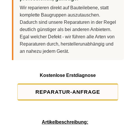
Wir reparieren direkt auf Bauteilebene, statt
komplette Baugruppen auszutauschen.
Dadurch sind unsere Reparaturen in der Regel
deutlich günstiger als bei anderen Anbietern.
Egal welcher Defekt - wir führen alle Arten von
Reparaturen durch, herstellerunabhängig und
an nahezu jedem Gerät.
Kostenlose Erstdiagnose
REPARATUR-ANFRAGE
Service-Pauschale: 15,00 EUR
Artikelbeschreibung: