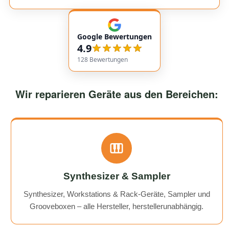
insgesamt äußerst freundlich und zuverlässig. Absolut
empfehlenswert! Very friendly and professional
communication. Responses came very quickly, and the
Google Bewertungen
service overall was extremely friendly and reliable.
4.9
Highly recommended!
128
Bewertungen
Wir reparieren Geräte aus den Bereichen:
Synthesizer & Sampler
Synthesizer, Workstations & Rack-Geräte, Sampler und
Grooveboxen – alle Hersteller, herstellerunabhängig.