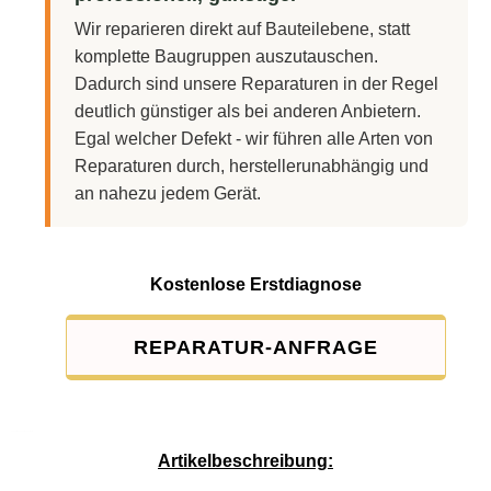
Wir reparieren direkt auf Bauteilebene, statt
komplette Baugruppen auszutauschen.
Dadurch sind unsere Reparaturen in der Regel
deutlich günstiger als bei anderen Anbietern.
Egal welcher Defekt - wir führen alle Arten von
Reparaturen durch, herstellerunabhängig und
an nahezu jedem Gerät.
Kostenlose Erstdiagnose
REPARATUR-ANFRAGE
Service-Pauschale: 15,00 EUR
Artikelbeschreibung: