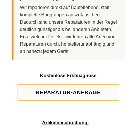
Wir reparieren direkt auf Bauteilebene, statt
komplette Baugruppen auszutauschen.
Dadurch sind unsere Reparaturen in der Regel
deutlich günstiger als bei anderen Anbietern.
Egal welcher Defekt - wir führen alle Arten von
Reparaturen durch, herstellerunabhängig und
an nahezu jedem Gerät.
Kostenlose Erstdiagnose
REPARATUR-ANFRAGE
Service-Pauschale: 15,00 EUR
Artikelbeschreibung: