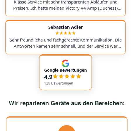
need it again, but if I do, I'll definitely use them again :)
Klasse Service mit sehr transparenten Abläufen und
companies like this still exist!
Preisen. Ich hatte meinen Victory V4 Amp (Duchess)
hingeschickt. Beim Warten auf ein Ersatzteil wurde ich
stets genauestens informiert. Jederzeit wieder! Excellent
service with very transparent processes and pricing. I
Sebastian Adler
sent in my Victory V4 Amp (Duchess). While waiting for
a replacement part, I was always kept fully informed. I
Sehr freundliche und fachgerechte Kommunikation. Die
would use them again anytime!
Antworten kamen sehr schnell, und der Service war
insgesamt äußerst freundlich und zuverlässig. Absolut
empfehlenswert! Very friendly and professional
communication. Responses came very quickly, and the
Google Bewertungen
service overall was extremely friendly and reliable.
4.9
Highly recommended!
128
Bewertungen
Wir reparieren Geräte aus den Bereichen: