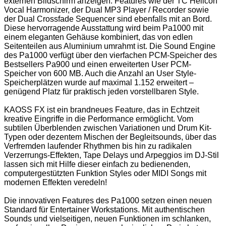
externen Bildschirm anzeigen. Features wie der TC Helicon
Vocal Harmonizer, der Dual MP3 Player / Recorder sowie
der Dual Crossfade Sequencer sind ebenfalls mit an Bord.
Diese hervorragende Ausstattung wird beim Pa1000 mit
einem eleganten Gehäuse kombiniert, das von edlen
Seitenteilen aus Aluminium umrahmt ist. Die Sound Engine
des Pa1000 verfügt über den vierfachen PCM-Speicher des
Bestsellers Pa900 und einen erweiterten User PCM-
Speicher von 600 MB. Auch die Anzahl an User Style-
Speicherplätzen wurde auf maximal 1.152 erweitert –
genügend Platz für praktisch jeden vorstellbaren Style.
KAOSS FX ist ein brandneues Feature, das in Echtzeit
kreative Eingriffe in die Performance ermöglicht. Vom
subtilen Überblenden zwischen Variationen und Drum Kit-
Typen oder dezentem Mischen der Begleitsounds, über das
Verfremden laufender Rhythmen bis hin zu radikalen
Verzerrungs-Effekten, Tape Delays und Arpeggios im DJ-Stil
lassen sich mit Hilfe dieser einfach zu bedienenden,
computergestützten Funktion Styles oder MIDI Songs mit
modernen Effekten veredeln!
Die innovativen Features des Pa1000 setzen einen neuen
Standard für Entertainer Workstations. Mit authentischen
Sounds und vielseitigen, neuen Funktionen im schlanken,