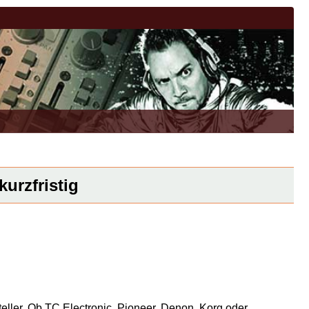
urzfristig
eller. Ob TC Electronic, Pioneer, Denon, Korg oder