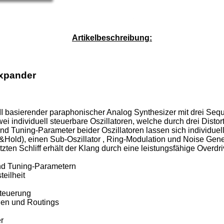
Service-Pauschale: 15,00 EUR
Artikelbeschreibung:
Expander
on II basierender paraphonischer Analog Synthesizer mit drei 
i individuell steuerbare Oszillatoren, welche durch drei Distort
 Tuning-Parameter beider Oszillatoren lassen sich individuell 
ld), einen Sub-Oszillator , Ring-Modulation und Noise Generat
en Schliff erhält der Klang durch eine leistungsfähige Overdri
und Tuning-Parametern
teilheit
Steuerung
gen und Routings
r