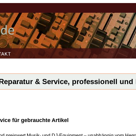
TAKT
Reparatur & Service, professionell und k
vice für gebrauchte Artikel
l und preiswert Musik- und DJ-Equipment – unabhängig vom Herst