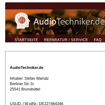
STARTSEITE
REPARATUR / SERVICE
FAQ
AudioTechniker.de
Inhaber: Stefan Warratz
Berliner Str. 2c
25541 Brunsbüttel
USt.ID. / W-idNr.: DE227464346