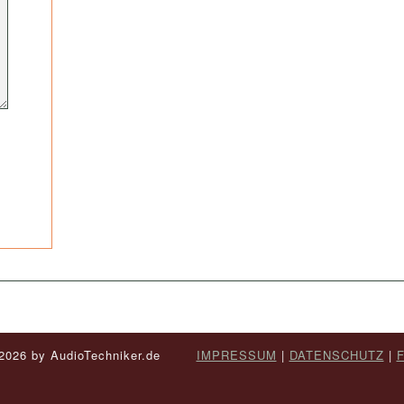
- 2026 by AudioTechniker.de
IMPRESSUM
|
DATENSCHUTZ
|