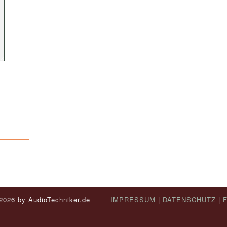
- 2026 by AudioTechniker.de
IMPRESSUM
|
DATENSCHUTZ
|