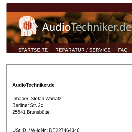
STARTSEITE
REPARATUR / SERVICE
FAQ
AudioTechniker.de
Inhaber: Stefan Warratz
Berliner Str. 2c
25541 Brunsbüttel
USt.ID. / W-idNr.: DE227464346