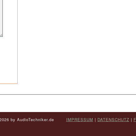
- 2026 by AudioTechniker.de
IMPRESSUM
|
DATENSCHUTZ
|