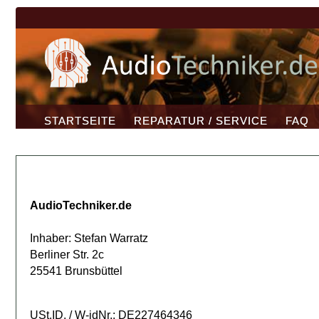
STARTSEITE
REPARATUR / SERVICE
FAQ
AudioTechniker.de
Inhaber: Stefan Warratz
Berliner Str. 2c
25541 Brunsbüttel
USt.ID. / W-idNr.: DE227464346