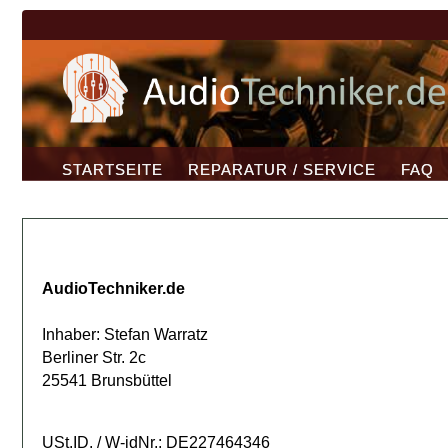
STARTSEITE
REPARATUR / SERVICE
FAQ
AudioTechniker.de
Inhaber: Stefan Warratz
Berliner Str. 2c
25541 Brunsbüttel
USt.ID. / W-idNr.: DE227464346