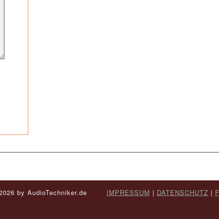
- 2026 by AudioTechniker.de
IMPRESSUM
|
DATENSCHUTZ
|