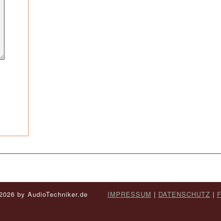
- 2026 by AudioTechniker.de
IMPRESSUM
|
DATENSCHUTZ
|