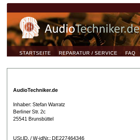
STARTSEITE
REPARATUR / SERVICE
FAQ
AudioTechniker.de
Inhaber: Stefan Warratz
Berliner Str. 2c
25541 Brunsbüttel
USt.ID. / W-idNr.: DE227464346