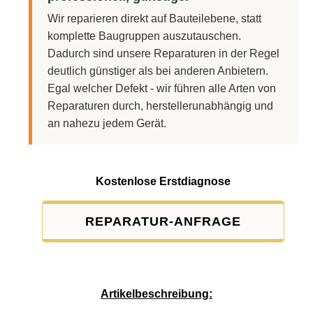
Wir reparieren direkt auf Bauteilebene, statt
komplette Baugruppen auszutauschen.
Dadurch sind unsere Reparaturen in der Regel
deutlich günstiger als bei anderen Anbietern.
Egal welcher Defekt - wir führen alle Arten von
Reparaturen durch, herstellerunabhängig und
an nahezu jedem Gerät.
Kostenlose Erstdiagnose
REPARATUR-ANFRAGE
Service-Pauschale: 15,00 EUR
Artikelbeschreibung: