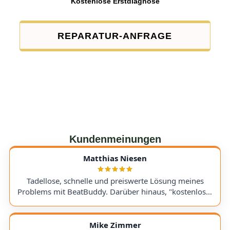
Kostenlose Erstdiagnose
REPARATUR-ANFRAGE
Kundenmeinungen
Matthias Niesen
Tadellose, schnelle und preiswerte Lösung meines
Problems mit BeatBuddy. Darüber hinaus, "kostenloser
Tipp", wie ich einen alten Recorder wieder zum Laufen
bringe. Kommunikation lief hervorragend und die
Rücksendung meines Gerätes ging schnell und
Mike Zimmer