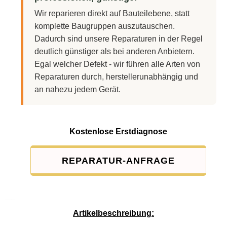
Wir reparieren direkt auf Bauteilebene, statt
komplette Baugruppen auszutauschen.
Dadurch sind unsere Reparaturen in der Regel
deutlich günstiger als bei anderen Anbietern.
Egal welcher Defekt - wir führen alle Arten von
Reparaturen durch, herstellerunabhängig und
an nahezu jedem Gerät.
Kostenlose Erstdiagnose
REPARATUR-ANFRAGE
Service-Pauschale: 15,00 EUR
Artikelbeschreibung: