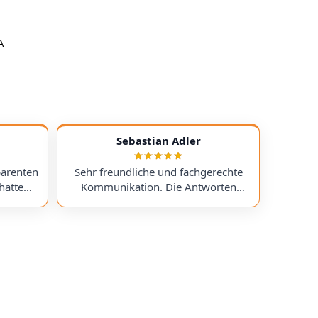
A
Sebastian Adler
parenten
Sehr freundliche und fachgerechte
hatte
Kommunikation. Die Antworten
chess)
kamen sehr schnell, und der Service
uf ein
war insgesamt äußerst freundlich
ts
und zuverlässig. Absolut
erzeit
empfehlenswert! Very friendly and
professional communication.
icing. I
Responses came very quickly, and the
uchess).
service overall was extremely friendly
nt part,
and reliable. Highly recommended!