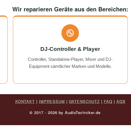
use them again :)
I was always kept fully info
would use them again any
Wir reparieren Geräte aus den Bereichen:
DJ-Controller & Player
Controller, Standalone-Player, Mixer und DJ-
Equipment sämtlicher Marken und Modelle.
KONTAKT
|
IMPRESSUM
|
DATENSCHUTZ
|
FAQ
|
AGB
© 2017 - 2026 by AudioTechniker.de