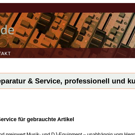
TAKT
paratur & Service, professionell und kur
rvice für gebrauchte Artikel
l und preiswert Musik- und DJ-Equipment – unabhängig vom Herst