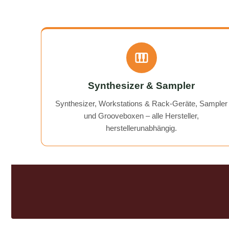
empfehlen. Schön, dass es so etwas
noch gibt! A flawless, fast, and
affordable solution to my BeatBuddy
problem. On top of that, they gave
me a "free tip" on how to get an old
recorder working again.
Communication was excellent, and
the return of my device was quick
Synthesizer & Sampler
and hassle-free. I can wholeheartedly
recommend AudioTechniker.de. It's
Synthesizer, Workstations & Rack-Geräte, Sampler
great that companies like this still
und Grooveboxen – alle Hersteller,
exist!
herstellerunabhängig.