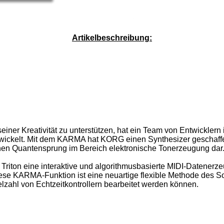
Service-Pauschale: 15,00 EUR
Artikelbeschreibung:
ner Kreativität zu unterstützen, hat ein Team von Entwicklern i
wickelt. Mit dem KARMA hat KORG einen Synthesizer geschaffen
einen Quantensprung im Bereich elektronische Tonerzeugung dar
ton eine interaktive und algorithmusbasierte MIDI-Datenerzeu
iese KARMA-Funktion ist eine neuartige flexible Methode des 
lzahl von Echtzeitkontrollern bearbeitet werden können.