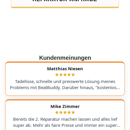
Kundenmeinungen
Matthias Niesen
Tadellose, schnelle und preiswerte Lösung meines
Problems mit BeatBuddy. Darüber hinaus, "kostenloser
Tipp", wie ich einen alten Recorder wieder zum Laufen
bringe. Kommunikation lief hervorragend und die
Rücksendung meines Gerätes ging schnell und
Mike Zimmer
einwandfrei. Ich kann AudioTechniker.de
uneingeschränkt empfehlen. Schön, dass es so etwas
Bereits die 2. Reparatur machen lassen und alles lief
noch gibt! A flawless, fast, and affordable solution to
super ab. Mehr als faire Preise und immer ein super