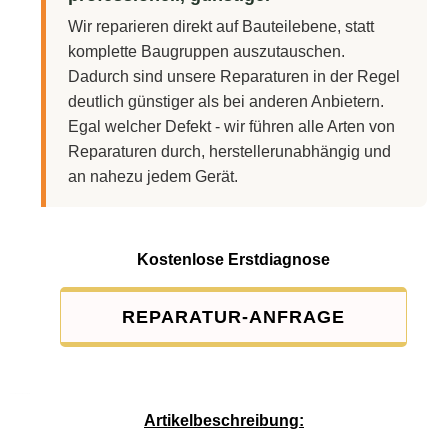
Wir reparieren direkt auf Bauteilebene, statt
komplette Baugruppen auszutauschen.
Dadurch sind unsere Reparaturen in der Regel
deutlich günstiger als bei anderen Anbietern.
Egal welcher Defekt - wir führen alle Arten von
Reparaturen durch, herstellerunabhängig und
an nahezu jedem Gerät.
Kostenlose Erstdiagnose
REPARATUR-ANFRAGE
Service-Pauschale: 15,00 EUR
Artikelbeschreibung: