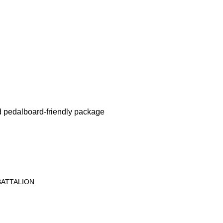
ed pedalboard-friendly package
 BATTALION