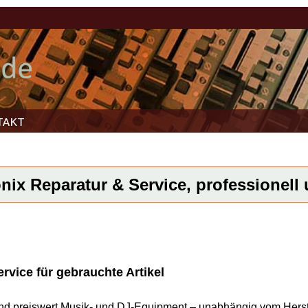
TAKT
ix Reparatur & Service, professionell 
vice für gebrauchte Artikel
l und preiswert Musik- und DJ-Equipment – unabhängig vom Herst