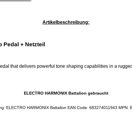
Service-Pauschale: 15,00 EUR
Artikelbeschreibung:
edal + Netzteil
edal that delivers powerful tone shaping capabilities in a rugg
ELECTRO HARMONIX Battalion gebraucht
ng: ELECTRO HARMONIX Battalion EAN Code: 683274011943 MPN: