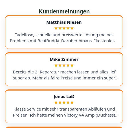
Kundenmeinungen
Matthias Niesen
Tadellose, schnelle und preiswerte Lösung meines
Problems mit BeatBuddy. Darüber hinaus, "kostenloser
Tipp", wie ich einen alten Recorder wieder zum Laufen
bringe. Kommunikation lief hervorragend und die
Rücksendung meines Gerätes ging schnell und
Mike Zimmer
einwandfrei. Ich kann AudioTechniker.de
uneingeschränkt empfehlen. Schön, dass es so etwas
Bereits die 2. Reparatur machen lassen und alles lief
noch gibt! A flawless, fast, and affordable solution to
super ab. Mehr als faire Preise und immer ein super
my BeatBuddy problem. On top of that, they gave me a
Ergebnis. Hoffentlich nicht , aber wenn, dann gerne
"free tip" on how to get an old recorder working again.
wieder :) I've had my second repair done here, and
Communication was excellent, and the return of my
everything went perfectly. The prices are more than fair,
Jonas Laß
device was quick and hassle-free. I can wholeheartedly
and the results are always excellent. Hopefully, I won't
recommend AudioTechniker.de. It's great that
need it again, but if I do, I'll definitely use them again :)
Klasse Service mit sehr transparenten Abläufen und
companies like this still exist!
Preisen. Ich hatte meinen Victory V4 Amp (Duchess)
hingeschickt. Beim Warten auf ein Ersatzteil wurde ich
stets genauestens informiert. Jederzeit wieder! Excellent