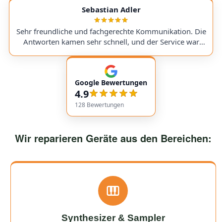
service with very transparent processes and pricing. I
Sebastian Adler
sent in my Victory V4 Amp (Duchess). While waiting for
a replacement part, I was always kept fully informed. I
Sehr freundliche und fachgerechte Kommunikation. Die
would use them again anytime!
Antworten kamen sehr schnell, und der Service war
insgesamt äußerst freundlich und zuverlässig. Absolut
empfehlenswert! Very friendly and professional
communication. Responses came very quickly, and the
Google Bewertungen
service overall was extremely friendly and reliable.
4.9
Highly recommended!
128
Bewertungen
Wir reparieren Geräte aus den Bereichen:
Synthesizer & Sampler