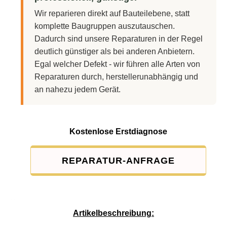
Wir reparieren direkt auf Bauteilebene, statt
komplette Baugruppen auszutauschen.
Dadurch sind unsere Reparaturen in der Regel
deutlich günstiger als bei anderen Anbietern.
Egal welcher Defekt - wir führen alle Arten von
Reparaturen durch, herstellerunabhängig und
an nahezu jedem Gerät.
Kostenlose Erstdiagnose
REPARATUR-ANFRAGE
Service-Pauschale: 15,00 EUR
Artikelbeschreibung: