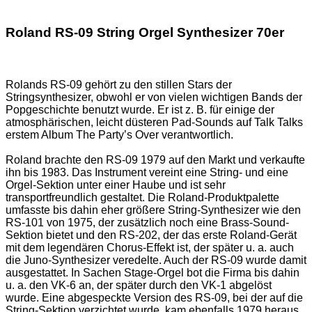
Roland RS-09 String Orgel Synthesizer 70er
Rolands RS-09 gehört zu den stillen Stars der
Stringsynthesizer, obwohl er von vielen wichtigen Bands der
Popgeschichte benutzt wurde. Er ist z. B. für einige der
atmosphärischen, leicht düsteren Pad-Sounds auf Talk Talks
erstem Album The Party’s Over verantwortlich.
Roland brachte den RS-09 1979 auf den Markt und verkaufte
ihn bis 1983. Das Instrument vereint eine String- und eine
Orgel-Sektion unter einer Haube und ist sehr
transportfreundlich gestaltet. Die Roland-Produktpalette
umfasste bis dahin eher größere String-Synthesizer wie den
RS-101 von 1975, der zusätzlich noch eine Brass-Sound-
Sektion bietet und den RS-202, der das erste Roland-Gerät
mit dem legendären Chorus-Effekt ist, der später u. a. auch
die Juno-Synthesizer veredelte. Auch der RS-09 wurde damit
ausgestattet. In Sachen Stage-Orgel bot die Firma bis dahin
u. a. den VK-6 an, der später durch den VK-1 abgelöst
wurde. Eine abgespeckte Version des RS-09, bei der auf die
String-Sektion verzichtet wurde, kam ebenfalls 1979 heraus