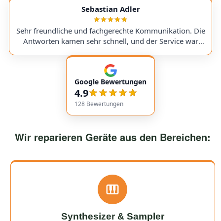
service with very transparent processes and pricing. I
Sebastian Adler
sent in my Victory V4 Amp (Duchess). While waiting for
a replacement part, I was always kept fully informed. I
Sehr freundliche und fachgerechte Kommunikation. Die
would use them again anytime!
Antworten kamen sehr schnell, und der Service war
insgesamt äußerst freundlich und zuverlässig. Absolut
empfehlenswert! Very friendly and professional
communication. Responses came very quickly, and the
Google Bewertungen
service overall was extremely friendly and reliable.
4.9
Highly recommended!
128
Bewertungen
Wir reparieren Geräte aus den Bereichen:
Synthesizer & Sampler