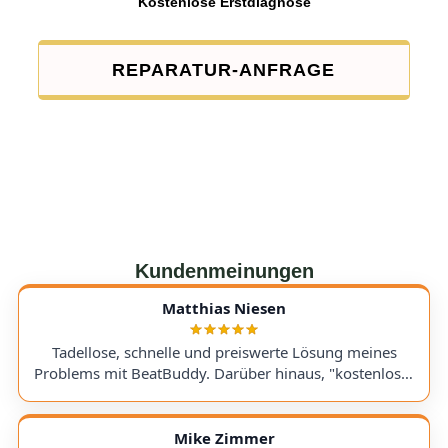
Kostenlose Erstdiagnose
REPARATUR-ANFRAGE
Kundenmeinungen
Matthias Niesen
Tadellose, schnelle und preiswerte Lösung meines
Problems mit BeatBuddy. Darüber hinaus, "kostenloser
Tipp", wie ich einen alten Recorder wieder zum Laufen
bringe. Kommunikation lief hervorragend und die
Rücksendung meines Gerätes ging schnell und
Mike Zimmer