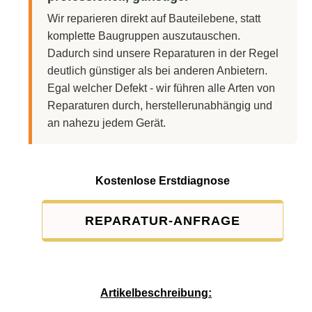
Wir reparieren direkt auf Bauteilebene, statt
komplette Baugruppen auszutauschen.
Dadurch sind unsere Reparaturen in der Regel
deutlich günstiger als bei anderen Anbietern.
Egal welcher Defekt - wir führen alle Arten von
Reparaturen durch, herstellerunabhängig und
an nahezu jedem Gerät.
Kostenlose Erstdiagnose
REPARATUR-ANFRAGE
Service-Pauschale: 15,00 EUR
Artikelbeschreibung: