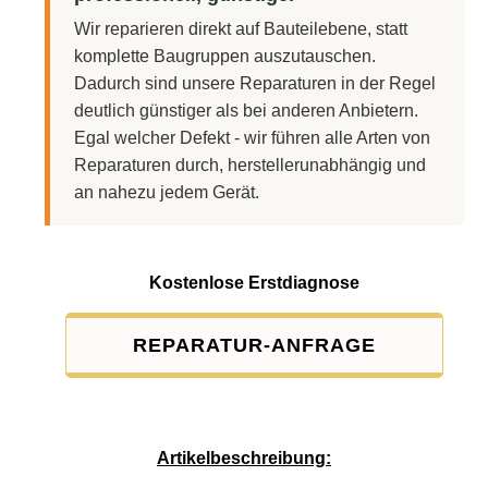
Wir reparieren direkt auf Bauteilebene, statt
komplette Baugruppen auszutauschen.
Dadurch sind unsere Reparaturen in der Regel
deutlich günstiger als bei anderen Anbietern.
Egal welcher Defekt - wir führen alle Arten von
Reparaturen durch, herstellerunabhängig und
an nahezu jedem Gerät.
Kostenlose Erstdiagnose
REPARATUR-ANFRAGE
Service-Pauschale: 15,00 EUR
Artikelbeschreibung: