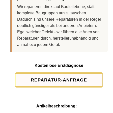
Wir reparieren direkt auf Bauteilebene, statt
komplette Baugruppen auszutauschen.
Dadurch sind unsere Reparaturen in der Regel
deutlich günstiger als bei anderen Anbietern.
Egal welcher Defekt - wir führen alle Arten von
Reparaturen durch, herstellerunabhängig und
an nahezu jedem Gerät.
Kostenlose Erstdiagnose
REPARATUR-ANFRAGE
Service-Pauschale: 15,00 EUR
Artikelbeschreibung: