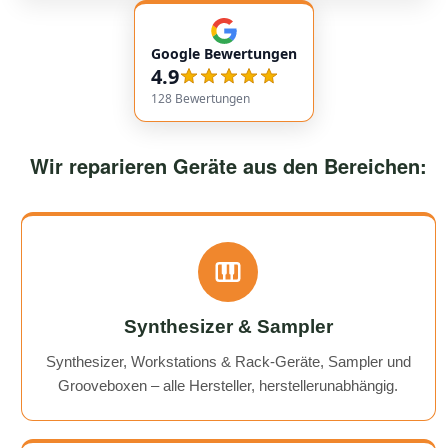
empfehlenswert! Very friendly and professional
communication. Responses came very quickly, and the
Google Bewertungen
service overall was extremely friendly and reliable.
4.9
Highly recommended!
128
Bewertungen
Wir reparieren Geräte aus den Bereichen:
Synthesizer & Sampler
Synthesizer, Workstations & Rack-Geräte, Sampler und
Grooveboxen – alle Hersteller, herstellerunabhängig.