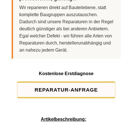
Wir reparieren direkt auf Bauteilebene, statt
komplette Baugruppen auszutauschen.
Dadurch sind unsere Reparaturen in der Regel
deutlich günstiger als bei anderen Anbietern.
Egal welcher Defekt - wir führen alle Arten von
Reparaturen durch, herstellerunabhängig und
an nahezu jedem Gerät.
Kostenlose Erstdiagnose
REPARATUR-ANFRAGE
Service-Pauschale: 15,00 EUR
Artikelbeschreibung: