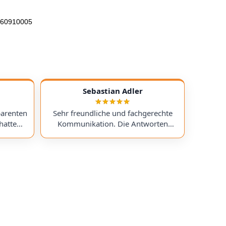
 960910005
Sebastian Adler
parenten
Sehr freundliche und fachgerechte
hatte
Kommunikation. Die Antworten
chess)
kamen sehr schnell, und der Service
uf ein
war insgesamt äußerst freundlich
ts
und zuverlässig. Absolut
erzeit
empfehlenswert! Very friendly and
professional communication.
icing. I
Responses came very quickly, and the
uchess).
service overall was extremely friendly
nt part,
and reliable. Highly recommended!
rmed. I