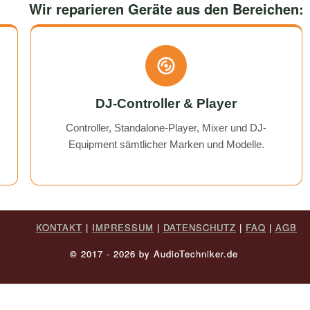
would use them again any
Wir reparieren Geräte aus den Bereichen:
DJ-Controller & Player
Controller, Standalone-Player, Mixer und DJ-
Equipment sämtlicher Marken und Modelle.
KONTAKT
|
IMPRESSUM
|
DATENSCHUTZ
|
FAQ
|
AGB
© 2017 - 2026 by AudioTechniker.de