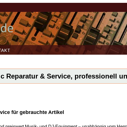
TAKT
c Reparatur & Service, professionell un
vice für gebrauchte Artikel
l und preiswert Musik- und DJ-Equipment – unabhängig vom Herst