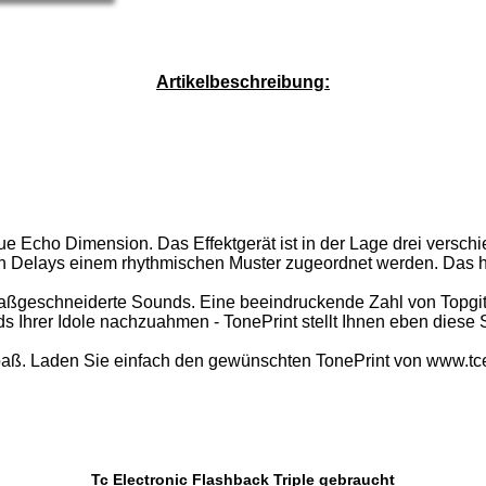
Service-Pauschale: 15,00 EUR
Artikelbeschreibung:
ue Echo Dimension. Das Effektgerät ist in der Lage drei versch
n Delays einem rhythmischen Muster zugeordnet werden. Das ha
, maßgeschneiderte Sounds. Eine beeindruckende Zahl von Topgit
ds Ihrer Idole nachzuahmen - TonePrint stellt Ihnen eben diese
. Laden Sie einfach den gewünschten TonePrint von www.tcelect
Tc Electronic Flashback Triple gebraucht