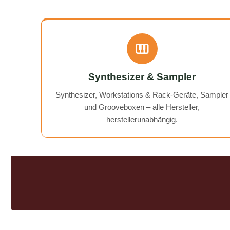
noch gibt! A flawless, fast, and
affordable solution to my BeatBuddy
problem. On top of that, they gave
me a "free tip" on how to get an old
recorder working again.
Communication was excellent, and
the return of my device was quick
Synthesizer & Sampler
and hassle-free. I can wholeheartedly
recommend AudioTechniker.de. It's
Synthesizer, Workstations & Rack-Geräte, Sampler
great that companies like this still
und Grooveboxen – alle Hersteller,
exist!
herstellerunabhängig.