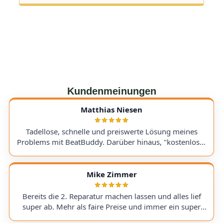
Kundenmeinungen
Matthias Niesen
Tadellose, schnelle und preiswerte Lösung meines
Problems mit BeatBuddy. Darüber hinaus, "kostenloser
Tipp", wie ich einen alten Recorder wieder zum Laufen
bringe. Kommunikation lief hervorragend und die
Rücksendung meines Gerätes ging schnell und
Mike Zimmer
einwandfrei. Ich kann AudioTechniker.de
uneingeschränkt empfehlen. Schön, dass es so etwas
Bereits die 2. Reparatur machen lassen und alles lief
noch gibt! A flawless, fast, and affordable solution to
super ab. Mehr als faire Preise und immer ein super
my BeatBuddy problem. On top of that, they gave me a
Ergebnis. Hoffentlich nicht , aber wenn, dann gerne