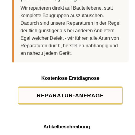
Wir reparieren direkt auf Bauteilebene, statt
komplette Baugruppen auszutauschen.
Dadurch sind unsere Reparaturen in der Regel
deutlich günstiger als bei anderen Anbietern.
Egal welcher Defekt - wir führen alle Arten von
Reparaturen durch, herstellerunabhängig und
an nahezu jedem Gerät.
Kostenlose Erstdiagnose
REPARATUR-ANFRAGE
Service-Pauschale: 15,00 EUR
Artikelbeschreibung: