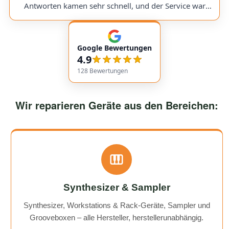
would use them again anytime!
Antworten kamen sehr schnell, und der Service war
insgesamt äußerst freundlich und zuverlässig. Absolut
empfehlenswert! Very friendly and professional
communication. Responses came very quickly, and the
Google Bewertungen
service overall was extremely friendly and reliable.
4.9
Highly recommended!
128
Bewertungen
Wir reparieren Geräte aus den Bereichen:
Synthesizer & Sampler
Synthesizer, Workstations & Rack-Geräte, Sampler und
Grooveboxen – alle Hersteller, herstellerunabhängig.