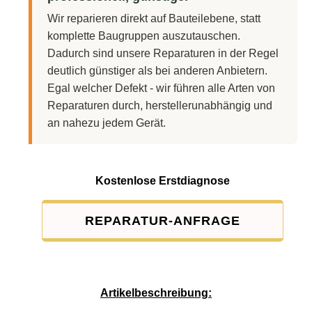
Wir reparieren direkt auf Bauteilebene, statt
komplette Baugruppen auszutauschen.
Dadurch sind unsere Reparaturen in der Regel
deutlich günstiger als bei anderen Anbietern.
Egal welcher Defekt - wir führen alle Arten von
Reparaturen durch, herstellerunabhängig und
an nahezu jedem Gerät.
Kostenlose Erstdiagnose
REPARATUR-ANFRAGE
Service-Pauschale: 15,00 EUR
Artikelbeschreibung: