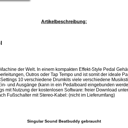
Service-Pauschale: 15,00 EUR
Artikelbeschreibung:
l
Machine der Welt. In einem kompakten Effekt-Style Pedal Gehä
Überleitungen, Outros oder Tap Tempo und ist somit der ideale Par
ttings 10 verschiedene Drumkits viele verschiedene Musikstile 
Ein- und Ausgänge (kann in ein Pedalboard eingebunden werde
ings mit Nutzung der kostenlosen Software: freier Download un
ach Fußschalter mit Stereo-Kabel: (nicht im Lieferumfang)
Singular Sound Beatbuddy gebraucht