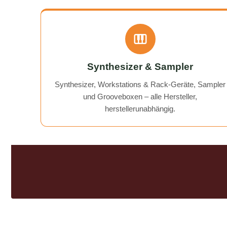
affordable solution to my BeatBuddy
problem. On top of that, they gave
me a "free tip" on how to get an old
recorder working again.
Communication was excellent, and
the return of my device was quick
Synthesizer & Sampler
and hassle-free. I can wholeheartedly
recommend AudioTechniker.de. It's
Synthesizer, Workstations & Rack-Geräte, Sampler
great that companies like this still
und Grooveboxen – alle Hersteller,
exist!
herstellerunabhängig.