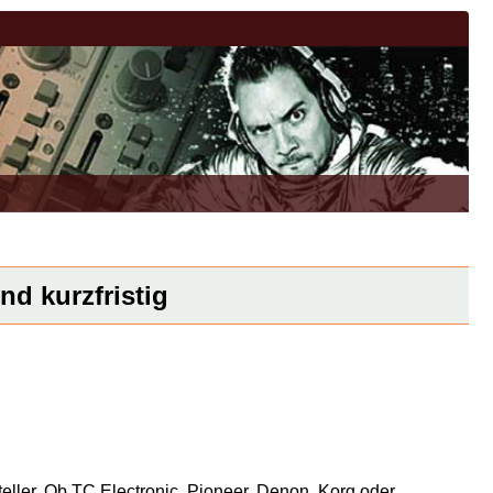
nd kurzfristig
eller. Ob TC Electronic, Pioneer, Denon, Korg oder