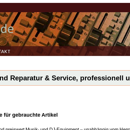
TAKT
d Reparatur & Service, professionell u
 für gebrauchte Artikel
l und preiswert Musik- und DJ-Equipment – unabhängig vom Herst