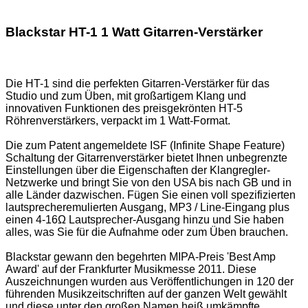
Blackstar HT-1 1 Watt Gitarren-Verstärker
Die HT-1 sind die perfekten Gitarren-Verstärker für das
Studio und zum Üben, mit großartigem Klang und
innovativen Funktionen des preisgekrönten HT-5
Röhrenverstärkers, verpackt im 1 Watt-Format.
Die zum Patent angemeldete ISF (Infinite Shape Feature)
Schaltung der Gitarrenverstärker bietet Ihnen unbegrenzte
Einstellungen über die Eigenschaften der Klangregler-
Netzwerke und bringt Sie von den USA bis nach GB und in
alle Länder dazwischen. Fügen Sie einen voll spezifizierten
lautsprecheremulierten Ausgang, MP3 / Line-Eingang plus
einen 4-16Ω Lautsprecher-Ausgang hinzu und Sie haben
alles, was Sie für die Aufnahme oder zum Üben brauchen.
Blackstar gewann den begehrten MIPA-Preis 'Best Amp
Award' auf der Frankfurter Musikmesse 2011. Diese
Auszeichnungen wurden aus Veröffentlichungen in 120 der
führenden Musikzeitschriften auf der ganzen Welt gewählt
und diese unter den großen Namen heiß umkämpfte