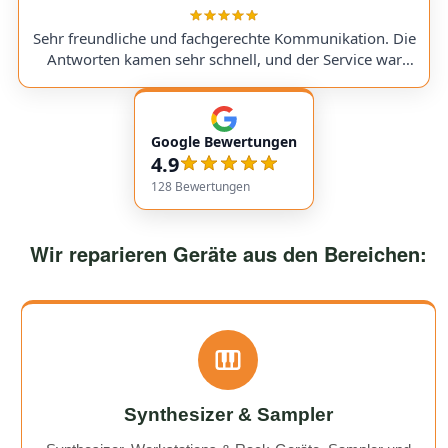
sent in my Victory V4 Amp (Duchess). While waiting for
a replacement part, I was always kept fully informed. I
Sehr freundliche und fachgerechte Kommunikation. Die
would use them again anytime!
Antworten kamen sehr schnell, und der Service war
insgesamt äußerst freundlich und zuverlässig. Absolut
empfehlenswert! Very friendly and professional
communication. Responses came very quickly, and the
Google Bewertungen
service overall was extremely friendly and reliable.
4.9
Highly recommended!
128
Bewertungen
Wir reparieren Geräte aus den Bereichen:
Synthesizer & Sampler