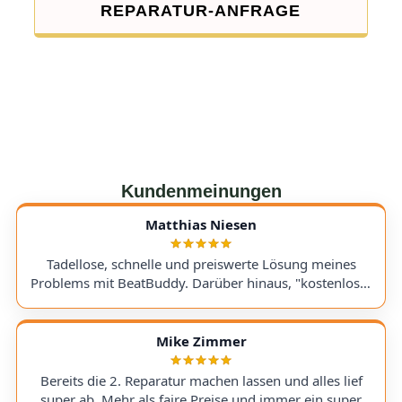
REPARATUR-ANFRAGE
Kundenmeinungen
Matthias Niesen
Tadellose, schnelle und preiswerte Lösung meines
Problems mit BeatBuddy. Darüber hinaus, "kostenloser
Tipp", wie ich einen alten Recorder wieder zum Laufen
bringe. Kommunikation lief hervorragend und die
Rücksendung meines Gerätes ging schnell und
Mike Zimmer
einwandfrei. Ich kann AudioTechniker.de
uneingeschränkt empfehlen. Schön, dass es so etwas
Bereits die 2. Reparatur machen lassen und alles lief
noch gibt! A flawless, fast, and affordable solution to
super ab. Mehr als faire Preise und immer ein super