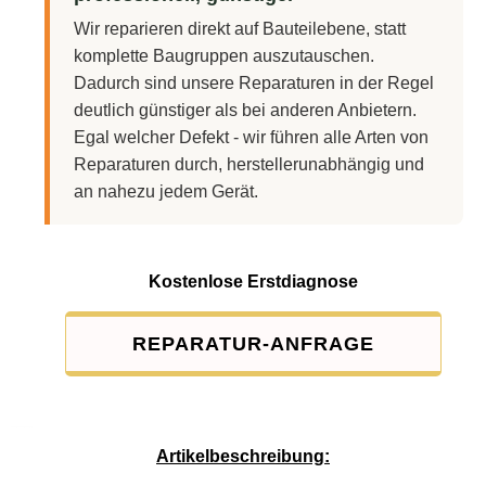
Wir reparieren direkt auf Bauteilebene, statt
komplette Baugruppen auszutauschen.
Dadurch sind unsere Reparaturen in der Regel
deutlich günstiger als bei anderen Anbietern.
Egal welcher Defekt - wir führen alle Arten von
Reparaturen durch, herstellerunabhängig und
an nahezu jedem Gerät.
Kostenlose Erstdiagnose
REPARATUR-ANFRAGE
Service-Pauschale: 15,00 EUR
Artikelbeschreibung: