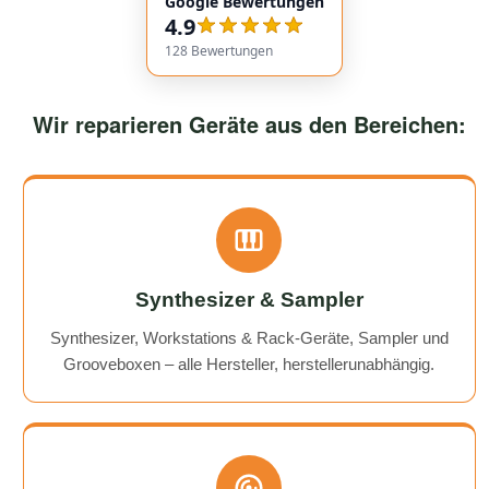
Google Bewertungen
service overall was extremely friendly and reliable.
4.9
Highly recommended!
128
Bewertungen
Wir reparieren Geräte aus den Bereichen:
Synthesizer & Sampler
Synthesizer, Workstations & Rack-Geräte, Sampler und
Grooveboxen – alle Hersteller, herstellerunabhängig.