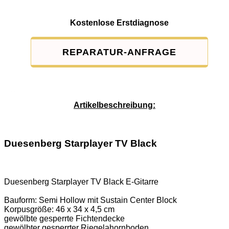
Kostenlose Erstdiagnose
REPARATUR-ANFRAGE
Service-Pauschale: 15,00 EUR
Artikelbeschreibung:
Duesenberg Starplayer TV Black
Duesenberg Starplayer TV Black E-Gitarre
Bauform: Semi Hollow mit Sustain Center Block
Korpusgröße: 46 x 34 x 4,5 cm
gewölbte gesperrte Fichtendecke
gewölbter gesperrter Riegelahornboden