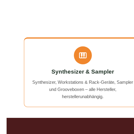
meines Gerätes ging schnell und
are more
einwandfrei. Ich kann
always
AudioTechniker.de uneingeschränkt
need it 
empfehlen. Schön, dass es so etwas
noch gibt! A flawless, fast, and
affordable solution to my BeatBuddy
problem. On top of that, they gave
me a "free tip" on how to get an old
recorder working again.
Communication was excellent, and
the return of my device was quick
Synthesizer & Sampler
and hassle-free. I can wholeheartedly
recommend AudioTechniker.de. It's
Synthesizer, Workstations & Rack-Geräte, Sampler
great that companies like this still
und Grooveboxen – alle Hersteller,
exist!
herstellerunabhängig.