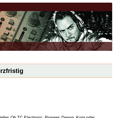
zfristig
eller. Ob TC Electronic, Pioneer, Denon, Korg oder