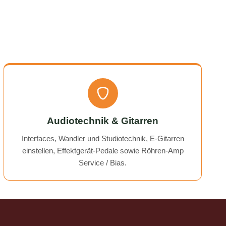
icing. I
Responses came very quickly, and the
uchess).
service overall was extremely friendly
nt part,
and reliable. Highly recommended!
rmed. I
time!
Audiotechnik & Gitarren
Interfaces, Wandler und Studiotechnik, E-Gitarren
einstellen, Effektgerät-Pedale sowie Röhren-Amp
Service / Bias.