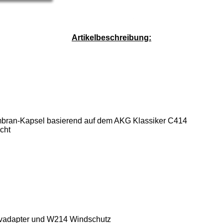
Service-Pauschale: 15,00 EUR
Artikelbeschreibung:
bran-Kapsel basierend auf dem AKG Klassiker C414
Acht
tivadapter und W214 Windschutz