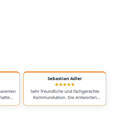
Sebastian Adler
parenten
Sehr freundliche und fachgerechte
hatte
Kommunikation. Die Antworten
chess)
kamen sehr schnell, und der Service
uf ein
war insgesamt äußerst freundlich
ts
und zuverlässig. Absolut
erzeit
empfehlenswert! Very friendly and
professional communication.