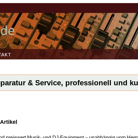
TAKT
aratur & Service, professionell und kur
Artikel
l und preiswert Musik- und DJ-Equipment – unabhängig vom Herst