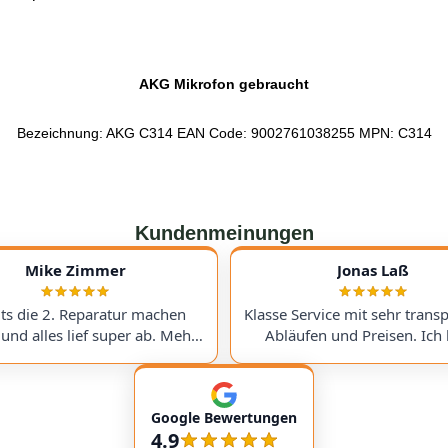
AKG Mikrofon gebraucht
Bezeichnung: AKG C314 EAN Code: 9002761038255 MPN: C314
Kundenmeinungen
Mike Zimmer
Jonas Laß
its die 2. Reparatur machen
Klasse Service mit sehr trans
 und alles lief super ab. Mehr
Abläufen und Preisen. Ich 
re Preise und immer ein super
meinen Victory V4 Amp (Du
nis. Hoffentlich nicht , aber
hingeschickt. Beim Warten a
nn gerne wieder :) I've had
Ersatzteil wurde ich ste
Google Bewertungen
cond repair done here, and
genauestens informiert. Jed
4.9
ing went perfectly. The prices
wieder! Excellent service with very