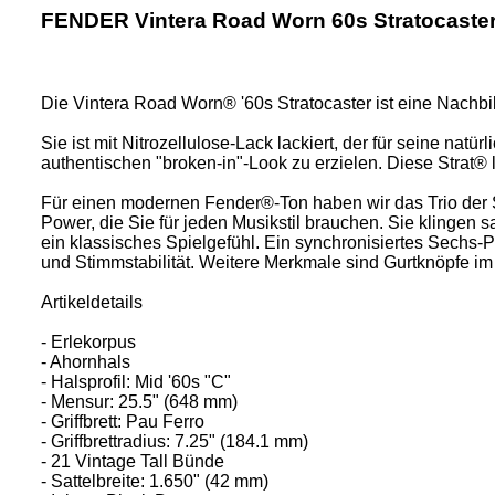
FENDER Vintera Road Worn 60s Stratocaste
Die Vintera Road Worn® '60s Stratocaster ist eine Nachbi
Sie ist mit Nitrozellulose-Lack lackiert, der für seine n
authentischen "broken-in"-Look zu erzielen. Diese Strat® 
Für einen modernen Fender®-Ton haben wir das Trio der 
Power, die Sie für jeden Musikstil brauchen. Sie klingen sa
ein klassisches Spielgefühl. Ein synchronisiertes Sechs-P
und Stimmstabilität. Weitere Merkmale sind Gurtknöpfe im 
Artikeldetails
- Erlekorpus
- Ahornhals
- Halsprofil: Mid '60s "C"
- Mensur: 25.5" (648 mm)
- Griffbrett: Pau Ferro
- Griffbrettradius: 7.25" (184.1 mm)
- 21 Vintage Tall Bünde
- Sattelbreite: 1.650" (42 mm)