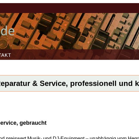
TAKT
eparatur & Service, professionell und ku
ervice, gebraucht
l und preiswert Musik- und DJ-Equipment – unabhängig vom Herst