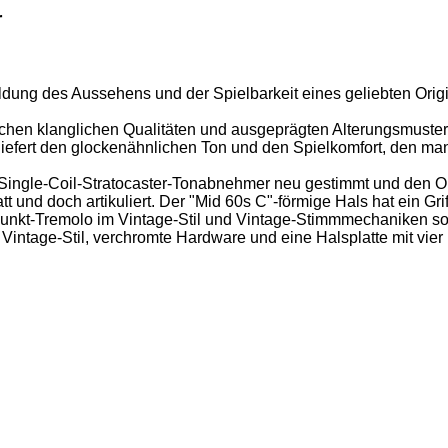
r
ldung des Aussehens und der Spielbarkeit eines geliebten Origi
atürlichen klanglichen Qualitäten und ausgeprägten Alterungsmust
liefert den glockenähnlichen Ton und den Spielkomfort, den man
Single-Coil-Stratocaster-Tonabnehmer neu gestimmt und den Ou
tt und doch artikuliert. Der "Mid 60s C"-förmige Hals hat ein Gri
unkt-Tremolo im Vintage-Stil und Vintage-Stimmmechaniken sorge
Vintage-Stil, verchromte Hardware und eine Halsplatte mit vier