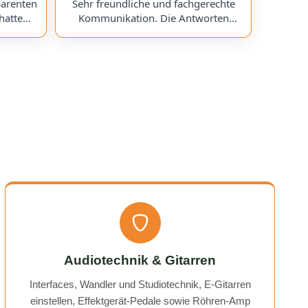
parenten
Sehr freundliche und fachgerechte
hatte
Kommunikation. Die Antworten
chess)
kamen sehr schnell, und der Service
uf ein
war insgesamt äußerst freundlich
ts
und zuverlässig. Absolut
erzeit
empfehlenswert! Very friendly and
professional communication.
icing. I
Responses came very quickly, and the
uchess).
service overall was extremely friendly
nt part,
and reliable. Highly recommended!
rmed. I
time!
Audiotechnik & Gitarren
Interfaces, Wandler und Studiotechnik, E-Gitarren
einstellen, Effektgerät-Pedale sowie Röhren-Amp