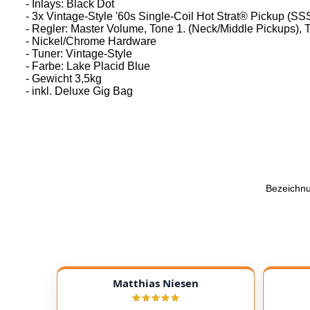
- Inlays: Black Dot
- 3x Vintage-Style '60s Single-Coil Hot Strat® Pickup (SS
- Regler: Master Volume, Tone 1. (Neck/Middle Pickups), T
- Nickel/Chrome Hardware
- Tuner: Vintage-Style
- Farbe: Lake Placid Blue
- Gewicht 3,5kg
- inkl. Deluxe Gig Bag
Bezeichn
Matthias Niesen