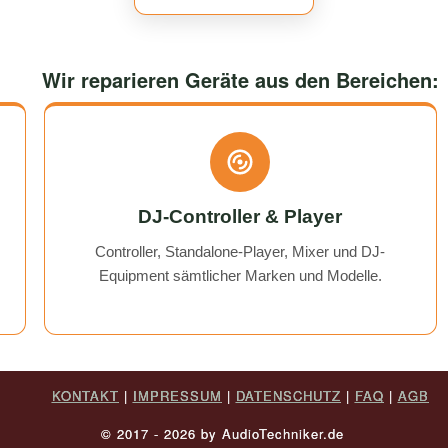
 excellent. Hopefully, I won't
sent in my Victory V4 Amp (D
again, but if I do, I'll definitely
While waiting for a replaceme
use them again :)
I was always kept fully info
would use them again any
Wir reparieren Geräte aus den Bereichen:
DJ-Controller & Player
Controller, Standalone-Player, Mixer und DJ-
Equipment sämtlicher Marken und Modelle.
KONTAKT
|
IMPRESSUM
|
DATENSCHUTZ
|
FAQ
|
AGB
© 2017 - 2026 by AudioTechniker.de