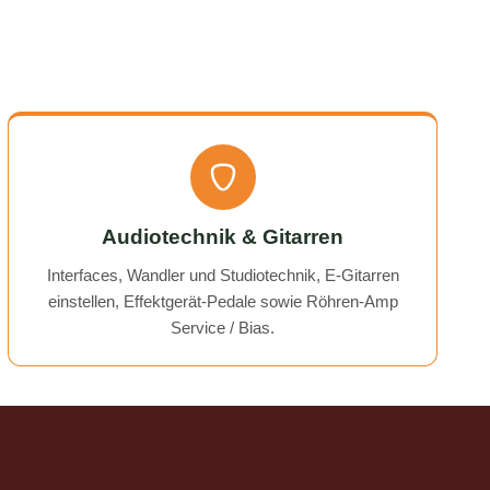
uchess).
service overall was extremely friendly
nt part,
and reliable. Highly recommended!
rmed. I
time!
Audiotechnik & Gitarren
Interfaces, Wandler und Studiotechnik, E-Gitarren
einstellen, Effektgerät-Pedale sowie Röhren-Amp
Service / Bias.