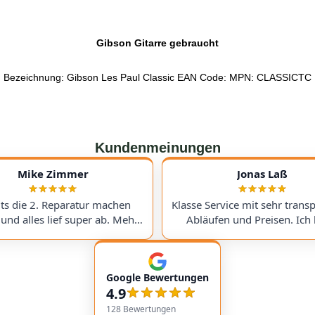
Gibson Gitarre gebraucht
Bezeichnung: Gibson Les Paul Classic EAN Code: MPN: CLASSICTC
Kundenmeinungen
Mike Zimmer
Jonas Laß
its die 2. Reparatur machen
Klasse Service mit sehr trans
 und alles lief super ab. Mehr
Abläufen und Preisen. Ich 
re Preise und immer ein super
meinen Victory V4 Amp (Du
nis. Hoffentlich nicht , aber
hingeschickt. Beim Warten a
nn gerne wieder :) I've had
Ersatzteil wurde ich ste
Google Bewertungen
cond repair done here, and
genauestens informiert. Jed
4.9
ing went perfectly. The prices
wieder! Excellent service with very
 than fair, and the results are
transparent processes and pr
128
Bewertungen