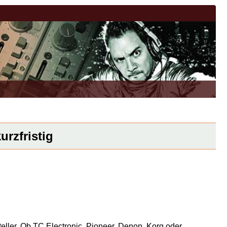
urzfristig
eller. Ob TC Electronic, Pioneer, Denon, Korg oder