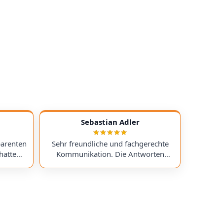
Sebastian Adler
parenten
Sehr freundliche und fachgerechte
hatte
Kommunikation. Die Antworten
chess)
kamen sehr schnell, und der Service
uf ein
war insgesamt äußerst freundlich
ts
und zuverlässig. Absolut
erzeit
empfehlenswert! Very friendly and
professional communication.
icing. I
Responses came very quickly, and the