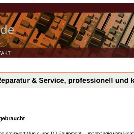
TAKT
paratur & Service, professionell und k
 gebraucht
l und preiswert Musik- und DJ-Equipment – unabhängig vom Herst