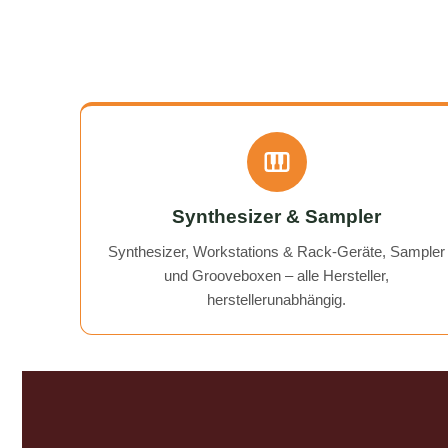
einwandfrei. Ich kann
always
AudioTechniker.de uneingeschränkt
need it 
empfehlen. Schön, dass es so etwas
noch gibt! A flawless, fast, and
affordable solution to my BeatBuddy
problem. On top of that, they gave
me a "free tip" on how to get an old
recorder working again.
Communication was excellent, and
the return of my device was quick
Synthesizer & Sampler
and hassle-free. I can wholeheartedly
recommend AudioTechniker.de. It's
Synthesizer, Workstations & Rack-Geräte, Sampler
great that companies like this still
und Grooveboxen – alle Hersteller,
exist!
herstellerunabhängig.