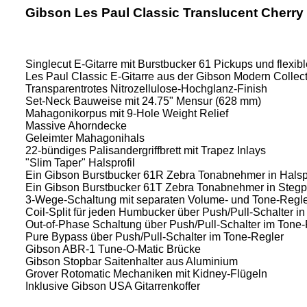
Gibson Les Paul Classic Translucent Cherry
Singlecut E-Gitarre mit Burstbucker 61 Pickups und flexib
Les Paul Classic E-Gitarre aus der Gibson Modern Collect
Transparentrotes Nitrozellulose-Hochglanz-Finish
Set-Neck Bauweise mit 24.75" Mensur (628 mm)
Mahagonikorpus mit 9-Hole Weight Relief
Massive Ahorndecke
Geleimter Mahagonihals
22-bündiges Palisandergriffbrett mit Trapez Inlays
"Slim Taper" Halsprofil
Ein Gibson Burstbucker 61R Zebra Tonabnehmer in Halsp
Ein Gibson Burstbucker 61T Zebra Tonabnehmer in Stegp
3-Wege-Schaltung mit separaten Volume- und Tone-Regler
Coil-Split für jeden Humbucker über Push/Pull-Schalter 
Out-of-Phase Schaltung über Push/Pull-Schalter im Tone
Pure Bypass über Push/Pull-Schalter im Tone-Regler
Gibson ABR-1 Tune-O-Matic Brücke
Gibson Stopbar Saitenhalter aus Aluminium
Grover Rotomatic Mechaniken mit Kidney-Flügeln
Inklusive Gibson USA Gitarrenkoffer