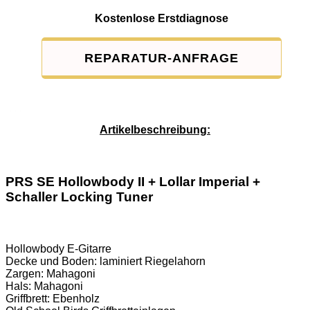
Kostenlose Erstdiagnose
REPARATUR-ANFRAGE
Service-Pauschale: 15,00 EUR
Artikelbeschreibung:
PRS SE Hollowbody II + Lollar Imperial +
Schaller Locking Tuner
Hollowbody E-Gitarre
Decke und Boden: laminiert Riegelahorn
Zargen: Mahagoni
Hals: Mahagoni
Griffbrett: Ebenholz