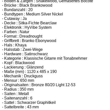
- Boden & Zargen : Snakewood, Gemasertes Bocote
- Brücke : Black Brankowood
- Bundanzahl : 20
- Bundtypen : Medium Silver Nickel
- Cutaway : Ja
- Decke : Sitka-Fichte Bearclaw
- Elektronik : HyVibe System
- Farben : Natur
- Format : Dreadnought
- Griffbrett : Branko Ebonywood
- Hals : Khaya
- Halsstab : Zwei-Wege
- Hardware : Satinschwarz
- Kategorie : Klassische Gitarre mit Tonabnehmer
- Kopf : Blackwood
- Lackierung : Glänzend
- Maße (mm) : 1120 x 485 x 190
- Mechanik : Druckguss
- Mensur : 650 mm
- Originalsaiten : Bronze 80/20 Light 12-53
- Radius : 350 mm
- Saiten : Metall
- Saitenanzahl : 6
- Sattel : Schwarzer Graphitkeil
- Sattelbreite : 43 mm