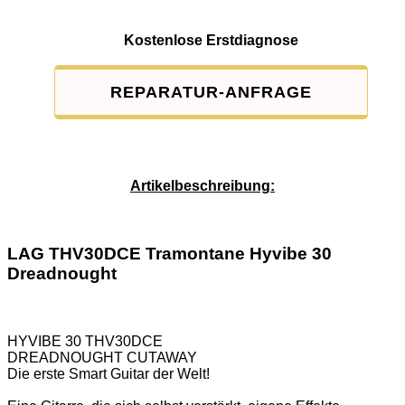
Kostenlose Erstdiagnose
REPARATUR-ANFRAGE
Service-Pauschale: 15,00 EUR
Artikelbeschreibung:
LAG THV30DCE Tramontane Hyvibe 30
Dreadnought
HYVIBE 30 THV30DCE
DREADNOUGHT CUTAWAY
Die erste Smart Guitar der Welt!