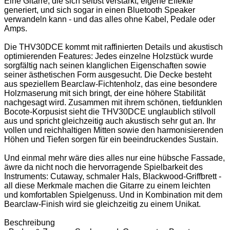
Eine Gitarre, die sich selbst verstärkt, eigene Effekte
generiert, und sich sogar in einen Bluetooth Speaker
verwandeln kann - und das alles ohne Kabel, Pedale oder
Amps.
Die THV30DCE kommt mit raffinierten Details und akustisch
optimierenden Features: Jedes einzelne Holzstück wurde
sorgfältig nach seinen klanglichen Eigenschaften sowie
seiner ästhetischen Form ausgesucht. Die Decke besteht
aus speziellem Bearclaw-Fichtenholz, das eine besondere
Holzmaserung mit sich bringt, der eine höhere Stabilität
nachgesagt wird. Zusammen mit ihrem schönen, tiefdunklen
Bocote-Korpusist sieht die THV30DCE unglaublich stilvoll
aus und spricht gleichzeitig auch akustisch sehr gut an. Ihr
vollen und reichhaltigen Mitten sowie den harmonisierenden
Höhen und Tiefen sorgen für ein beeindruckendes Sustain.
Und einmal mehr wäre dies alles nur eine hübsche Fassade,
äwre da nicht noch die hervorragende Spielbarkeit des
Instruments: Cutaway, schmaler Hals, Blackwood-Griffbrett -
all diese Merkmale machen die Gitarre zu einem leichten
und komfortablen Spielgenuss. Und in Kombination mit dem
Bearclaw-Finish wird sie gleichzeitig zu einem Unikat.
Beschreibung