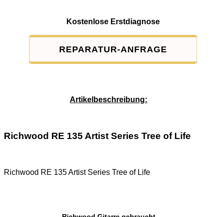
Kostenlose Erstdiagnose
REPARATUR-ANFRAGE
Service-Pauschale: 15,00 EUR
Artikelbeschreibung:
Richwood RE 135 Artist Series Tree of Life
Richwood RE 135 Artist Series Tree of Life
Richwood Gitarre gebraucht