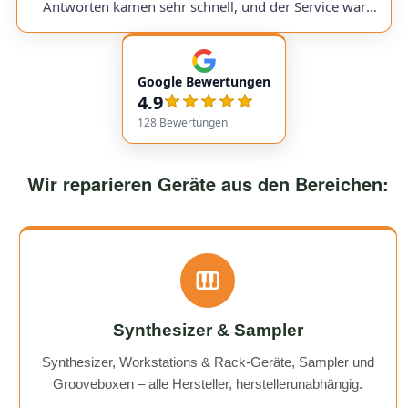
would use them again anytime!
Antworten kamen sehr schnell, und der Service war
insgesamt äußerst freundlich und zuverlässig. Absolut
empfehlenswert! Very friendly and professional
communication. Responses came very quickly, and the
Google Bewertungen
service overall was extremely friendly and reliable.
4.9
Highly recommended!
128
Bewertungen
Wir reparieren Geräte aus den Bereichen:
Synthesizer & Sampler
Synthesizer, Workstations & Rack-Geräte, Sampler und
Grooveboxen – alle Hersteller, herstellerunabhängig.