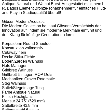
Antique Natural und Walnut Burst. Ausgestattet mit einem L.
R. Baggs Element Bronze-Tonabnehmer für einfaches Plug-
and-Play in Studioqualität überall!
Gibson Modern Acoustic
Die Modern Collection baut auf Gibsons Vermächtnis der
Innovation auf, indem sie moderne Merkmale einführt und
den Klang für künftige Generationen formt.
Korpusform Round Shoulder
Konstruktion vollmassiv
Cutaway nein
Decke Sitka-Fichte
Boden/Zargen Walnuss
Hals Mahagoni
Griffbrett Walnuss
Griffbrett Einlagen MOP Dots
Mechaniken Grover Rotomatic
Steg Walnuss
Sattel/Stegeinlage Tusq
Farbe Antique Natural
Finish Hochglanz
Mensur 24,75" (629 mm)
Sattelbreite 43,8 mm
Saitenanzahl 6-saitig