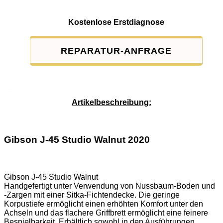
Kostenlose Erstdiagnose
REPARATUR-ANFRAGE
Service-Pauschale: 15,00 EUR
Artikelbeschreibung:
Gibson J-45 Studio Walnut 2020
Gibson J-45 Studio Walnut
Handgefertigt unter Verwendung von Nussbaum-Boden und
-Zargen mit einer Sitka-Fichtendecke. Die geringe
Korpustiefe ermöglicht einen erhöhten Komfort unter den
Achseln und das flachere Griffbrett ermöglicht eine feinere
Bespielbarkeit. Erhältlich sowohl in den Ausführungen