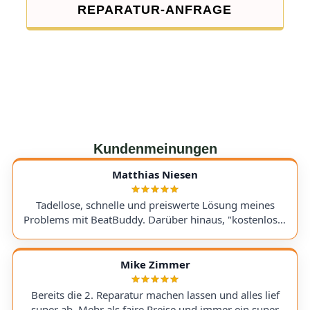
REPARATUR-ANFRAGE
Kundenmeinungen
Matthias Niesen
Tadellose, schnelle und preiswerte Lösung meines
Problems mit BeatBuddy. Darüber hinaus, "kostenloser
Tipp", wie ich einen alten Recorder wieder zum Laufen
bringe. Kommunikation lief hervorragend und die
Rücksendung meines Gerätes ging schnell und
Mike Zimmer
einwandfrei. Ich kann AudioTechniker.de
uneingeschränkt empfehlen. Schön, dass es so etwas
Bereits die 2. Reparatur machen lassen und alles lief
noch gibt! A flawless, fast, and affordable solution to
super ab. Mehr als faire Preise und immer ein super