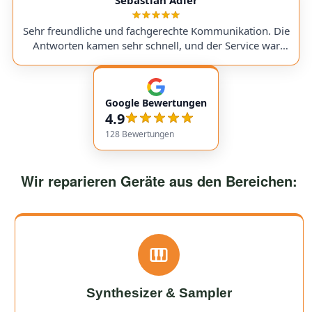
sent in my Victory V4 Amp (Duchess). While waiting for
a replacement part, I was always kept fully informed. I
Sehr freundliche und fachgerechte Kommunikation. Die
would use them again anytime!
Antworten kamen sehr schnell, und der Service war
insgesamt äußerst freundlich und zuverlässig. Absolut
empfehlenswert! Very friendly and professional
communication. Responses came very quickly, and the
Google Bewertungen
service overall was extremely friendly and reliable.
4.9
Highly recommended!
128
Bewertungen
Wir reparieren Geräte aus den Bereichen:
Synthesizer & Sampler