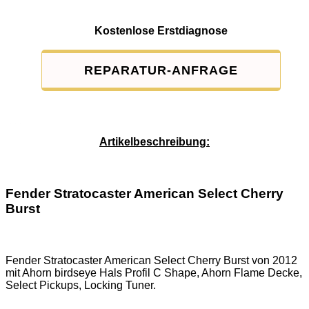
Kostenlose Erstdiagnose
REPARATUR-ANFRAGE
Service-Pauschale: 15,00 EUR
Artikelbeschreibung:
Fender Stratocaster American Select Cherry
Burst
Fender Stratocaster American Select Cherry Burst von 2012
mit Ahorn birdseye Hals Profil C Shape, Ahorn Flame Decke,
Select Pickups, Locking Tuner.