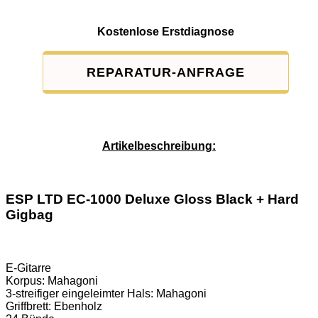
Kostenlose Erstdiagnose
REPARATUR-ANFRAGE
Service-Pauschale: 15,00 EUR
Artikelbeschreibung:
ESP LTD EC-1000 Deluxe Gloss Black + Hard
Gigbag
E-Gitarre
Korpus: Mahagoni
3-streifiger eingeleimter Hals: Mahagoni
Griffbrett: Ebenholz