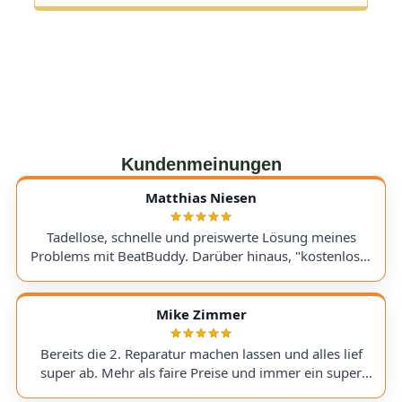
Kundenmeinungen
Matthias Niesen
Tadellose, schnelle und preiswerte Lösung meines
Problems mit BeatBuddy. Darüber hinaus, "kostenloser
Tipp", wie ich einen alten Recorder wieder zum Laufen
bringe. Kommunikation lief hervorragend und die
Rücksendung meines Gerätes ging schnell und
Mike Zimmer
einwandfrei. Ich kann AudioTechniker.de
uneingeschränkt empfehlen. Schön, dass es so etwas
Bereits die 2. Reparatur machen lassen und alles lief
noch gibt! A flawless, fast, and affordable solution to
super ab. Mehr als faire Preise und immer ein super
my BeatBuddy problem. On top of that, they gave me a
Ergebnis. Hoffentlich nicht , aber wenn, dann gerne