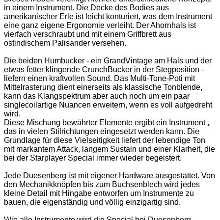
in einem Instrument. Die Decke des Bodies aus
amerikanischer Erle ist leicht konturiert, was dem Instrument
eine ganz eigene Ergonomie verleiht. Der Ahornhals ist
vierfach verschraubt und mit einem Griffbrett aus
ostindischem Palisander versehen.
Die beiden Humbucker - ein GrandVintage am Hals und der
etwas fetter klingende CrunchBucker in der Stegposition -
liefern einen kraftvollen Sound. Das Multi-Tone-Poti mit
Mittelrasterung dient einerseits als klassische Tonblende,
kann das Klangspektrum aber auch noch um ein paar
singlecoilartige Nuancen erweitern, wenn es voll aufgedreht
wird.
Diese Mischung bewährter Elemente ergibt ein Instrument ,
das in vielen Stilrichtungen eingesetzt werden kann. Die
Grundlage für diese Vielseitigkeit liefert der lebendige Ton
mit markantem Attack, langem Sustain und einer Klarheit, die
bei der Starplayer Special immer wieder begeistert.
Jede Duesenberg ist mit eigener Hardware ausgestattet. Von
den Mechanikknöpfen bis zum Buchsenblech wird jedes
kleine Detail mit Hingabe entworfen um Instrumente zu
bauen, die eigenständig und völlig einzigartig sind.
Wie alle Instrumente wird die Special bei Duesenberg