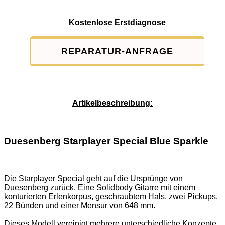
Kostenlose Erstdiagnose
REPARATUR-ANFRAGE
Service-Pauschale: 15,00 EUR
Artikelbeschreibung:
Duesenberg Starplayer Special Blue Sparkle
Die Starplayer Special geht auf die Ursprünge von
Duesenberg zurück. Eine Solidbody Gitarre mit einem
konturierten Erlenkorpus, geschraubtem Hals, zwei Pickups,
22 Bünden und einer Mensur von 648 mm.
Dieses Modell vereinigt mehrere unterschiedliche Konzepte