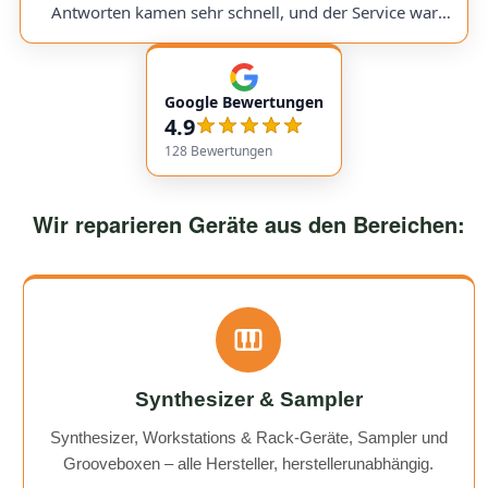
would use them again anytime!
Antworten kamen sehr schnell, und der Service war
insgesamt äußerst freundlich und zuverlässig. Absolut
empfehlenswert! Very friendly and professional
communication. Responses came very quickly, and the
Google Bewertungen
service overall was extremely friendly and reliable.
4.9
Highly recommended!
128
Bewertungen
Wir reparieren Geräte aus den Bereichen:
Synthesizer & Sampler
Synthesizer, Workstations & Rack-Geräte, Sampler und
Grooveboxen – alle Hersteller, herstellerunabhängig.