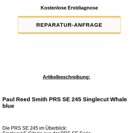
Kostenlose Erstdiagnose
REPARATUR-ANFRAGE
Service-Pauschale: 15,00 EUR
Artikelbeschreibung:
Paul Reed Smith PRS SE 245 Singlecut Whale
blue
Die PRS SE 245 im Überblick: