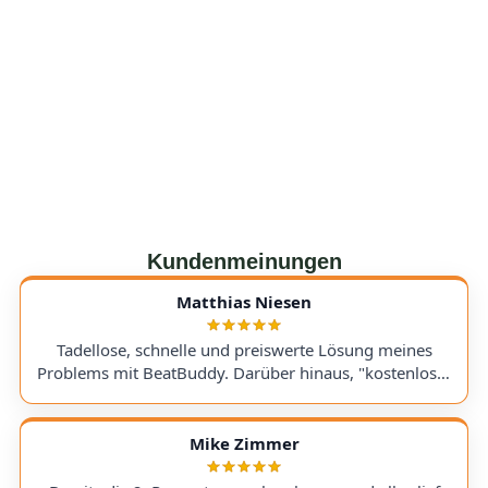
Kundenmeinungen
Matthias Niesen
Tadellose, schnelle und preiswerte Lösung meines
Problems mit BeatBuddy. Darüber hinaus, "kostenloser
Tipp", wie ich einen alten Recorder wieder zum Laufen
bringe. Kommunikation lief hervorragend und die
Rücksendung meines Gerätes ging schnell und
Mike Zimmer
einwandfrei. Ich kann AudioTechniker.de
uneingeschränkt empfehlen. Schön, dass es so etwas